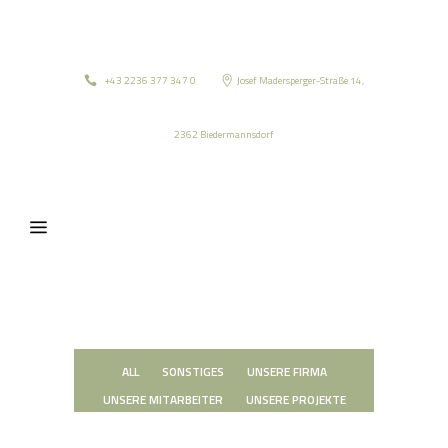
+43 2236 377 347 0
Josef Madersperger-Straße 14,
2362 Biedermannsdorf
ALL
SONSTIGES
UNSERE FIRMA
UNSERE MITARBEITER
UNSERE PROJEKTE