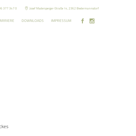
36 377 347 0
Josef Madersperger-Straße 14, 2362 Biedermannsdorf
ARRIERE
DOWNLOADS
IMPRESSUM
ickes