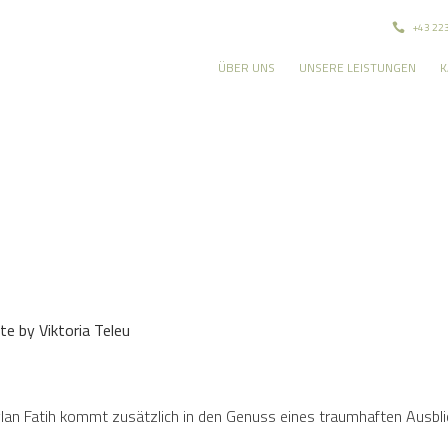
+43 22
ÜBER UNS
UNSERE LEISTUNGEN
K
kte
by
Viktoria Teleu
eylan Fatih kommt zusätzlich in den Genuss eines traumhaften Ausbl