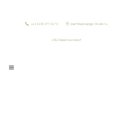
+43 2236 377 347 0
Josef Madersperger-Straße 14,
2362 Biedermannsdorf