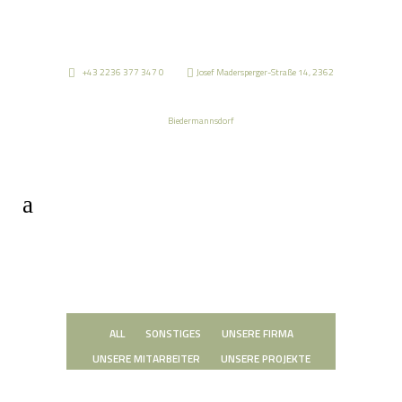
+43 2236 377 347 0
Josef Madersperger-Straße 14, 2362
Biedermannsdorf
ALL
SONSTIGES
UNSERE FIRMA
UNSERE MITARBEITER
UNSERE PROJEKTE