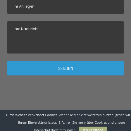
Diese Website verwendet Cookies. Wenn Sie die Seite weiterhin nutzen, gehen wir
©
2025 Bernhardt Gebäudetechnik GmbH |
Impressum
|
Datenschutz
|
AGB
Ihrem Einverständnis aus. Erfahren Sie mehr über Cookies und unsere
| site by
maismehl
Datenschutzbestimmungen
Fotos:
Visualbrand Photography
Ich verstehe