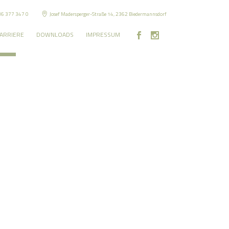
36 377 347 0
Josef Madersperger-Straße 14, 2362 Biedermannsdorf
ARRIERE
DOWNLOADS
IMPRESSUM