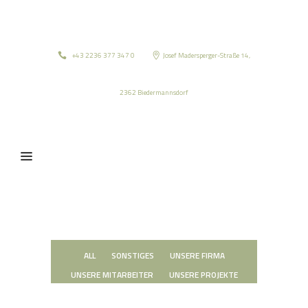
+43 2236 377 347 0
Josef Madersperger-Straße 14,
2362 Biedermannsdorf
ALL
SONSTIGES
UNSERE FIRMA
UNSERE MITARBEITER
UNSERE PROJEKTE