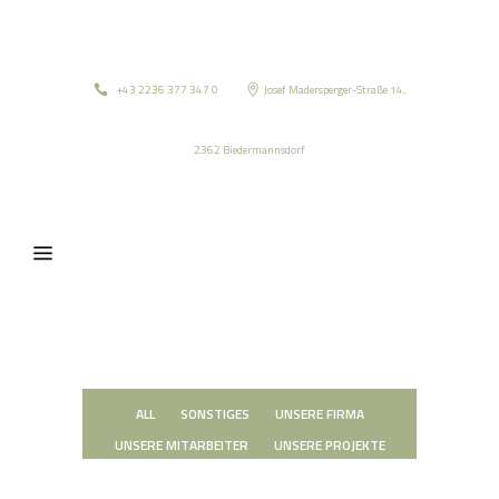
+43 2236 377 347 0
Josef Madersperger-Straße 14,
2362 Biedermannsdorf
ALL
SONSTIGES
UNSERE FIRMA
UNSERE MITARBEITER
UNSERE PROJEKTE