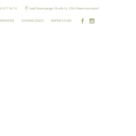
36 377 347 0
Josef Madersperger-Straße 14, 2362 Biedermannsdorf
ARRIERE
DOWNLOADS
IMPRESSUM