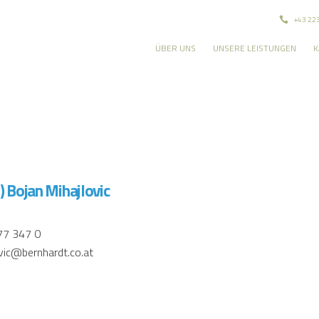
+43 22
ÜBER UNS
UNSERE LEISTUNGEN
K
H) Bojan Mih
ajlovic
77 347 0
ovic@bernhardt.co.at